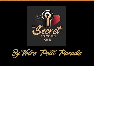
ByVotre Petit Paradis
06 58 02 79 48
-
06 99 80 41
08
David Et Charles Bares
58 rue de la Joncasse
34290 Espondeilhan
Location@espondeilhan.com
Mentions légales
Conditions d'utilisation